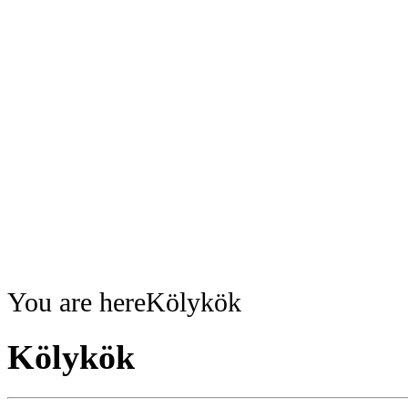
You are here
Kölykök
Kölykök