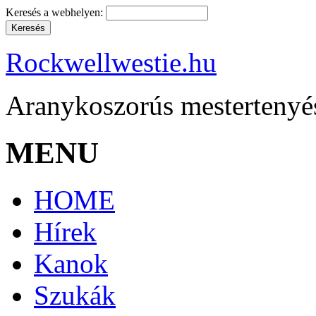
Keresés a webhelyen:
Rockwellwestie.hu
Aranykoszorús mestertenyé
MENU
HOME
Hírek
Kanok
Szukák