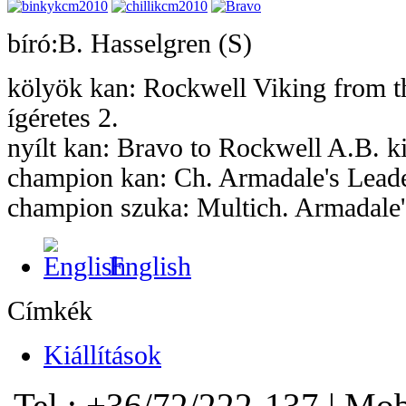
bíró:B. Hasselgren (S)
kölyök kan: Rockwell Viking from 
ígéretes 2.
nyílt kan: Bravo to Rockwell A.B. ki
champion kan: Ch. Armadale's Leade
champion szuka: Multich. Armadale's
English
Címkék
Kiállítások
Tel.: +36/72/222-137 | Mo