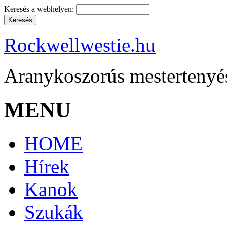
Keresés a webhelyen:
Rockwellwestie.hu
Aranykoszorús mestertenyé
MENU
HOME
Hírek
Kanok
Szukák